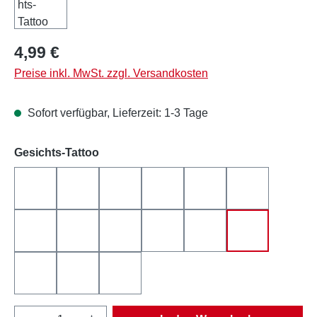
Regulärer Preis:
4,99 €
Preise inkl. MwSt. zzgl. Versandkosten
Sofort verfügbar, Lieferzeit: 1-3 Tage
auswählen
Gesichts-Tattoo
Clown gelb-rot
Einhorn
Flower Power
Galaxy
Herzen
Indianer
Kamelle
Marine
Meerjungfrau
Pantomime
Pirat
Pop - Art
Prinzessin
Schornsteinfeger
Waldfee
Produkt Anzahl: Gib den gewünschten Wert e