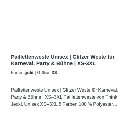
Paillettenweste Unisex | Glitzer Weste für
Karneval, Party & Bühne | XS-3XL
Farbe:
gold
|
Größe:
XS
Paillettenweste Unisex | Glitzer Weste für Karneval,
Party & Bühne | XS–3XL Paillettenweste von Think
Jeck!. Unisex XS–3XL 5 Farben 100 % Polyester
Highlights ✨ PAILLETTENWESTE UNISEX – Die
funkelnde Glitzerweste sorgt für einen spektakulären
Auftritt bei Karneval, Mottopartys,