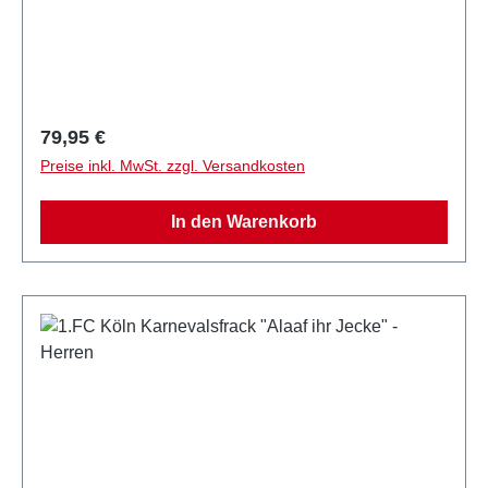
und den Tragekomfort erhöhen die eingenähten
Schulterpolster.Den Frack für Herren gibt es in den
Größen: M-4XL.Offizielles Lizenzprodukt des 1. FC
Köln
Regulärer Preis:
79,95 €
Preise inkl. MwSt. zzgl. Versandkosten
In den Warenkorb