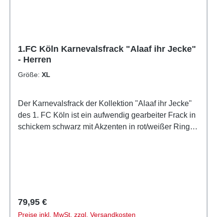
1.FC Köln Karnevalsfrack "Alaaf ihr Jecke"
- Herren
Größe:
XL
Der Karnevalsfrack der Kollektion "Alaaf ihr Jecke"
des 1. FC Köln ist ein aufwendig gearbeiter Frack in
schickem schwarz mit Akzenten in rot/weißer Ringel-
Optik.Auf dem Rücken ist eine große Logo-Stickerei
und den Tragekomfort erhöhen die eingenähten
Schulterpolster.Den Frack für Herren gibt es in den
Größen: M-4XL.Offizielles Lizenzprodukt des 1. FC
Köln
Regulärer Preis:
79,95 €
Preise inkl. MwSt. zzgl. Versandkosten