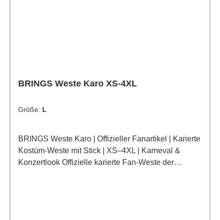
BRINGS Weste Karo XS-4XL
Größe:
L
BRINGS Weste Karo | Offizieller Fanartikel | Karierte
Kostüm-Weste mit Stick | XS–4XL | Karneval &
Konzertlook Offizielle karierte Fan-Weste der
Kultband BRINGS – für Karneval, Konzerte und
echte Jecke von BRINGS. Offizieller Fanartikel
Karneval & Konzert Unisex XS–4XL BRINGS Stick
Highlights Offizieller BRINGS Fanlook: Authentische