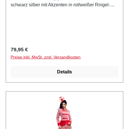
schwarz silber mit Akzenten in rot/weißer Ringel-
Optik.Auf dem Rücken ist ein großes Strass Logo
und den Tragekomfort erhöhen die eingenähten
Schulterpolster mit Pailletten.Den Frack für Damen
gibt es in den Größen: S-3XL.Offizielles
Lizenzprodukt des 1. FC Köln
Regulärer Preis:
79,95 €
Preise inkl. MwSt. zzgl. Versandkosten
Details