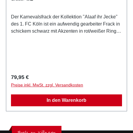
Der Karnevalsfrack der Kollektion "Alaaf ihr Jecke"
des 1. FC Köln ist ein aufwendig gearbeiter Frack in
schickem schwarz mit Akzenten in rot/weißer Ringel-
Optik.Auf dem Rücken ist eine große Logo-Stickerei
und den Tragekomfort erhöhen die eingenähten
Schulterpolster.Den Frack für Herren gibt es in den
Größen: M-4XL.Offizielles Lizenzprodukt des 1. FC
Köln
Regulärer Preis:
79,95 €
Preise inkl. MwSt. zzgl. Versandkosten
In den Warenkorb