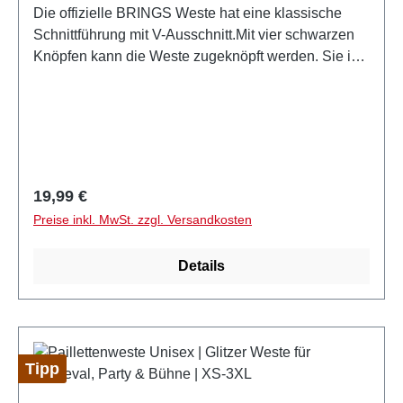
Die offizielle BRINGS Weste hat eine klassische
Schnittführung mit V-Ausschnitt.Mit vier schwarzen
Knöpfen kann die Weste zugeknöpft werden. Sie ist
in der Taillie (auf dem Rücken) durch einen Riegel
verstellbar. Der Bandname BRINGS ist vorne rechts
hochwertig in weiß aufgestickt.Lieferbar in den
Grössen XS, S, M, L, XL, 2XL, 3XL und
4XL.Offizielles Lizenzprodukt der Band BRINGS
Regulärer Preis:
19,99 €
Preise inkl. MwSt. zzgl. Versandkosten
Details
Tipp