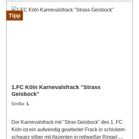
und den folgenden Jahren wird der Frack ein
absolutes Lieblingsstück bleiben. Lieferbar in den
Tipp
Grössen S, M, L, XL, 2XL, 3XL und 4XL.Offizielles
Lizensprodukt der Band BRINGS
1.FC Köln Karnevalsfrack "Strass
Geisbock"
Größe:
L
Der Karnevalsfrack mit "Stras Geisbock" des 1. FC
Köln ist ein aufwendig gearbeiter Frack in schickem
schwarz silber mit Akzenten in rot/weißer Ringel-