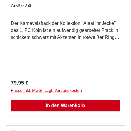
Größe:
3XL
Der Karnevalsfrack der Kollektion "Alaaf ihr Jecke"
des 1. FC Köln ist ein aufwendig gearbeiter Frack in
schickem schwarz mit Akzenten in rot/weißer Ringel-
Optik.Auf dem Rücken ist eine große Logo-Stickerei
und den Tragekomfort erhöhen die eingenähten
Schulterpolster.Den Frack für Herren gibt es in den
Größen: M-4XL.Offizielles Lizenzprodukt des 1. FC
Köln
Regulärer Preis:
79,95 €
Preise inkl. MwSt. zzgl. Versandkosten
In den Warenkorb