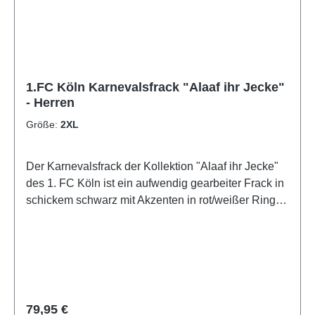
1.FC Köln Karnevalsfrack "Alaaf ihr Jecke"
- Herren
Größe:
2XL
Der Karnevalsfrack der Kollektion "Alaaf ihr Jecke"
des 1. FC Köln ist ein aufwendig gearbeiter Frack in
schickem schwarz mit Akzenten in rot/weißer Ringel-
Optik.Auf dem Rücken ist eine große Logo-Stickerei
und den Tragekomfort erhöhen die eingenähten
Schulterpolster.Den Frack für Herren gibt es in den
Größen: M-4XL.Offizielles Lizenzprodukt des 1. FC
Köln
Regulärer Preis:
79,95 €